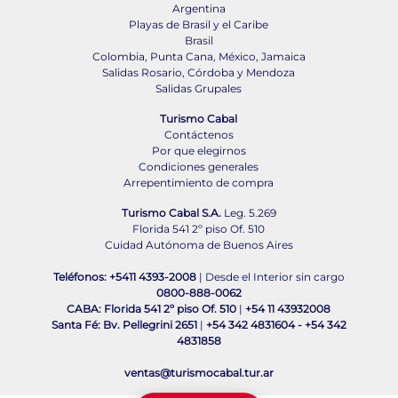
Argentina
Playas de Brasil y el Caribe
Brasil
Colombia, Punta Cana, México, Jamaica
Salidas Rosario, Córdoba y Mendoza
Salidas Grupales
Turismo Cabal
Contáctenos
Por que elegirnos
Condiciones generales
Arrepentimiento de compra
Turismo Cabal S.A.
Leg. 5.269
Florida 541 2º piso Of. 510
Cuidad Autónoma de Buenos Aires
Teléfonos: +5411 4393-2008
| Desde el Interior sin cargo
0800-888-0062
CABA: Florida 541 2º piso Of. 510
|
+54 11 43932008
Santa Fé: Bv. Pellegrini 2651
|
+54 342 4831604
-
+54 342
4831858
ventas@turismocabal.tur.ar