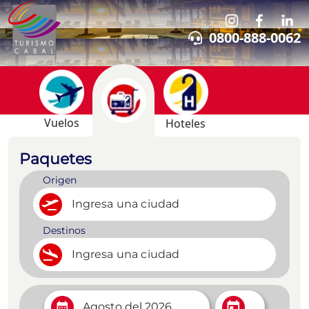
/paquetes-personalizados?categoria=19-colombiapunta-c
0800-888-0062
Vuelos
Hoteles
Paquetes
Origen
Destinos